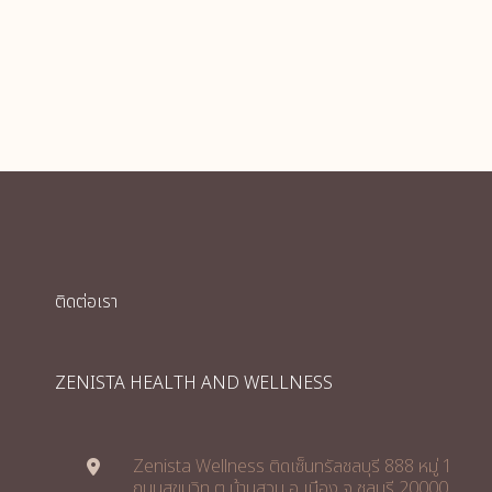
ติดต่อเรา
ZENISTA HEALTH AND WELLNESS
Zenista Wellness ติดเซ็นทรัลชลบุรี 888 หมู่ 1
ถนนสุขุมวิท ต.บ้านสวน อ.เมือง จ.ชลบุรี 20000