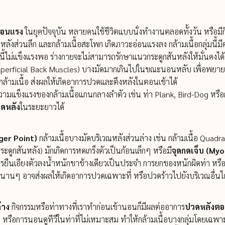
อ่อนแรง
ในยุคปัจจุบัน หลายคนใช้ชีวิตแบบนั่งทำงานตลอดทั้งวัน หรือม
้อหลังส่วนลึก และกล้ามเนื้อสะโพก เกิดภาวะอ่อนแรงลง กล้ามเนื้อกลุ่มนี
่านี้ไม่แข็งแรงพอ ร่างกายจะไม่สามารถรักษาแนวกระดูกสันหลังให้มั่นคงไ
(Superficial Back Muscles) บางมัดมากเกินไปในขณะนอนหลับ เพื่อพยายา
กล้ามเนื้อ ส่งผลให้เกิดอาการปวดและตึงหลังในตอนเช้าได้
งความแข็งแรงของกล้ามเนื้อแกนกลางลำตัว เช่น ท่า Plank, Bird-Dog หรือ
ดหลัง
ในระยะยาวได้
gger Point)
กล้ามเนื้อบางมัดบริเวณหลังส่วนล่าง เช่น กล้ามเนื้อ Quadra
ดูกสันหลัง) มักเกิดการหดเกร็งตัวเป็นก้อนเล็กๆ หรือมี
จุดกดเจ็บ (Myo
 การยืนเอียงตัวลงน้ำหนักขาข้างเดียวเป็นประจำ การยกของหนักผิดท่า หร
ึงตัวนานๆ อาจส่งผลให้เกิดอาการปวดเฉพาะที่ หรือปวดร้าวไปยังบริเวณอื
้าง
กิจกรรมหรือท่าทางที่เราทำก่อนเข้านอนก็มีผลต่ออาการ
ปวดหลังตอ
หรือการนอนดูทีวีในท่าที่ไม่เหมาะสม ทำให้กล้ามเนื้อบางกลุ่มโดยเฉพ