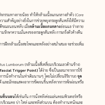
ีกิจกรรมทางกายน้อย ทำให้กล้ามเนื้อแกนกลางลำตัว (Core
้มีความสำคัญอย่างยิ่งในการช่วยพยุงกระดูกสันหลังให้มีความ
ด้ดีขณะนอนหลับ เมื่อ
กล้ามเนื้อแกนกลาง
อ่อนแอ ร่างกาย
มรักษาความมั่นคงของกระดูกสันหลัง การเกร็งตัวค้างคืน
การฝึกกล้ามเนื้อสะโพกและหลังอย่างสม่ำเสมอ จะช่วยเพิ่ม
tus Lumborum (กล้ามเนื้อสี่เหลี่ยมบริเวณเอวด้านข้าง)
fascial Trigger Point)
ได้ง่าย ซึ่งเป็นผลมาจากการใช้
ือการนั่งทำงานในท่าเดิมนานๆ โดยไม่เปลี่ยนอิริยาบถ
จุด
่นได้ และมักจะแสดงอาการชัดเจนขึ้นหลังจากการพักผ่อนหรือ
นตื่นนอน
ได้เช่นกัน การนั่งหลังค่อมเล่นคอมพิวเตอร์หรือ
าะบริเวณคอ บ่า ไหล่ และหลังส่วนบน ต้องทำงานหนักและ