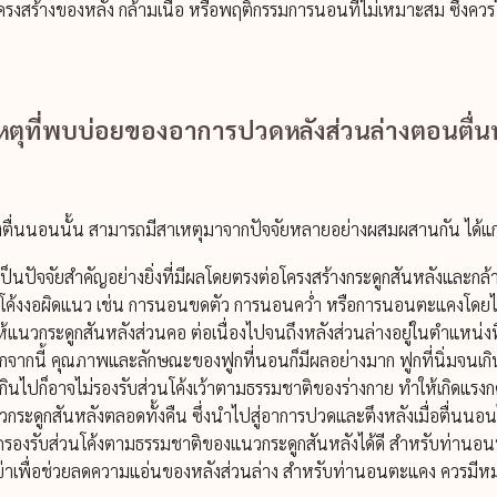
ครงสร้างของหลัง กล้ามเนื้อ หรือพฤติกรรมการนอนที่ไม่เหมาะสม ซึ่งควร
หตุที่พบบ่อยของอาการปวดหลังส่วนล่างตอนตื่
ังตื่นนอนนั้น สามารถมีสาเหตุมาจากปัจจัยหลายอย่างผสมผสานกัน ได้แก
ป็นปัจจัยสำคัญอย่างยิ่งที่มีผลโดยตรงต่อโครงสร้างกระดูกสันหลังและก
ิดโค้งงอผิดแนว เช่น การนอนขดตัว การนอนคว่ำ หรือการนอนตะแคงโดยไ
้แนวกระดูกสันหลังส่วนคอ ต่อเนื่องไปจนถึงหลังส่วนล่างอยู่ในตำแหน่งที
กจากนี้ คุณภาพและลักษณะของฟูกที่นอนก็มีผลอย่างมาก ฟูกที่นิ่มจนเ
กินไปก็อาจไม่รองรับส่วนโค้งเว้าตามธรรมชาติของร่างกาย ทำให้เกิดแรงกดทั
กระดูกสันหลังตลอดทั้งคืน ซึ่งนำไปสู่อาการปวดและตึงหลังเมื่อตื่นนอน
รองรับส่วนโค้งตามธรรมชาติของแนวกระดูกสันหลังได้ดี สำหรับท่านอนห
ข่าเพื่อช่วยลดความแอ่นของหลังส่วนล่าง สำหรับท่านอนตะแคง ควรมีห