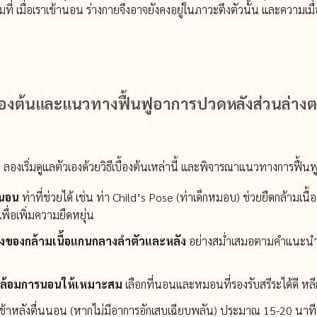
ต็มที่ เมื่อเราเข้านอน ร่างกายจึงอาจยังคงอยู่ในภาวะตึงตัวนั้น และความ
ื้องต้นและแนวทางฟื้นฟูอาการปวดหลังส่วนล่าง
ลองเริ่มดูแลตัวเองด้วยวิธีเบื้องต้นเหล่านี้ และพิจารณาแนวทางการฟื้
นนอน
ท่าที่ช่วยได้ เช่น ท่า Child’s Pose (ท่าเด็กหมอบ) ช่วยยืดกล้ามเนื
พื่อเพิ่มความยืดหยุ่น
รงของกล้ามเนื้อแกนกลางลำตัวและหลัง
อย่างสม่ำเสมอตามคำแนะนำข
วดล้อมการนอนให้เหมาะสม
เลือกที่นอนและหมอนที่รองรับสรีระได้ดี หล
ช้าหลังตื่นนอน (หากไม่มีอาการอักเสบเฉียบพลัน) ประมาณ 15-20 นาที เพ