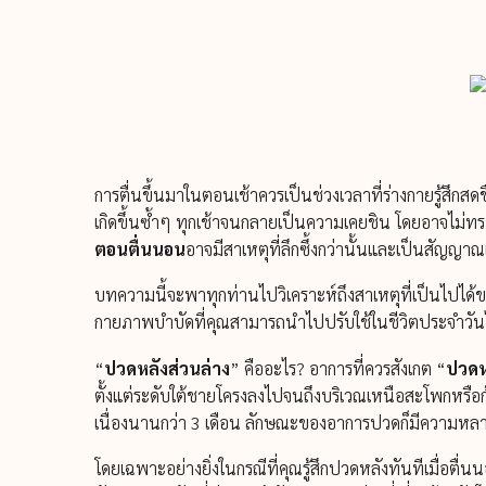
การตื่นขึ้นมาในตอนเช้าควรเป็นช่วงเวลาที่ร่างกายรู้สึกส
เกิดขึ้นซ้ำๆ ทุกเช้าจนกลายเป็นความเคยชิน โดยอาจไม่ทรา
ตอนตื่นนอน
อาจมีสาเหตุที่ลึกซึ้งกว่านั้นและเป็นสัญญาณ
บทความนี้จะพาทุกท่านไปวิเคราะห์ถึงสาเหตุที่เป็นไป
กายภาพบำบัดที่คุณสามารถนำไปปรับใช้ในชีวิตประจำวันไ
“
ปวดหลังส่วนล่าง
” คืออะไร? อาการที่ควรสังเกต “
ปวดห
ตั้งแต่ระดับใต้ชายโครงลงไปจนถึงบริเวณเหนือสะโพกหรือก้น
เนื่องนานกว่า 3 เดือน ลักษณะของอาการปวดก็มีความหล
โดยเฉพาะอย่างยิ่งในกรณีที่คุณรู้สึกปวดหลังทันทีเมื่อตื